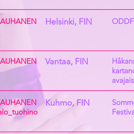
KAUHANEN
Helsinki, FIN
ODDF
KAUHANEN
Vantaa, FIN
Håkan
kartan
avajai
KAUHANEN
Kuhmo, FIN
Somm
alo_tuohino
Festiva