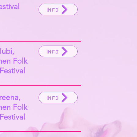
estival
INFO
lubi,
INFO
nen Folk
Festival
reena,
INFO
nen Folk
Festival