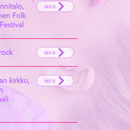
nnitalo,
INFO
nen Folk
Festival
rock
INFO
an kirkko,
INFO
n
ali