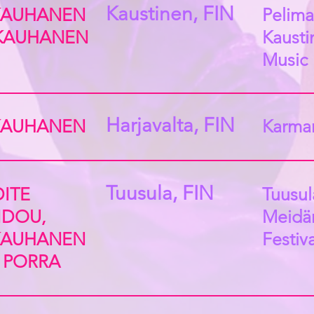
Kaustinen, FIN
KAUHANEN
Pelima
 KAUHANEN
Kausti
Music 
Harjavalta, FIN
KAUHANEN
Karma
Tuusula, FIN
ITE
Tuusul
IDOU,
Meidä
KAUHANEN
Festiva
I PORRA