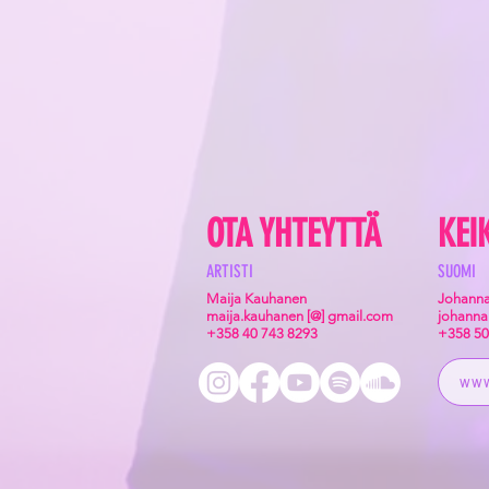
OTA YHTEYTTÄ
KEI
ARTISTI
SUOMI
Maija Kauhanen
Johanna
maija.kauhanen [@] gmail.com
johanna
+358 40 743 8293
+358 50
WWW