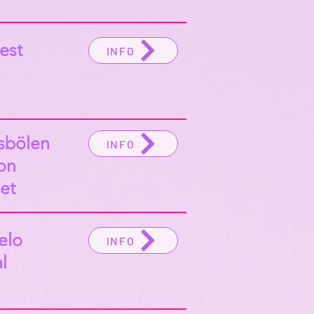
est
INFO
sbölen
INFO
on
set
elo
INFO
l