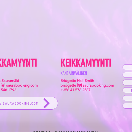
KKAMYYNTI
KEIKKAMYYNTI
KANSAINVÄLINEN
 Sauramäki
Bridgette Hall-Smith
 [@] saurabooking.com
bridgette [@] saurabooking.com
 548 1793
+358 41 576 2587
.SAURABOOKING.COM