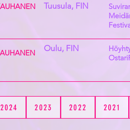
Tuusula, FIN
KAUHANEN
Suvira
Meidä
Festiva
Oulu, FIN
Höyht
KAUHANEN
Ostari
2024
2023
2022
2021