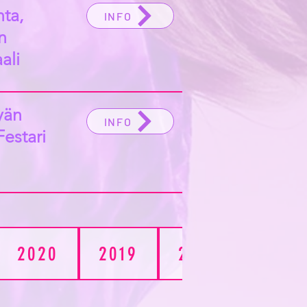
nta,
INFO
n
ali
yän
INFO
Festari
2020
2019
2018
2017