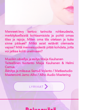
Menneet-levy kertoo tarinoita rohkeudesta,
merkityksellisistä kohtaamisista ja pohtii omaa
tilaa ja rajoja. Miten oma tila otetaan ja kuka
sinne pääsee? Mitkä asiat estävät olemasta
vapaa? Mitä menneisyydestä pitää kohdata, jotta
voi jatkaa kohti unelmiaan?
Musiikin sävellys ja esitys Maija Kauhanen
Taiteellinen tuotanto Maija Kauhanen & Helmi
Camus
Äänitys ja miksaus Samuli Volanto / Matkastudio
Masterointi Jarno Alho / Alho Audio Mastering
LYRIIKAT