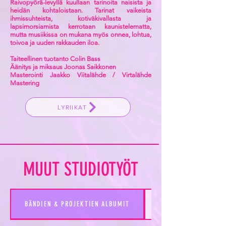
Raivopyörä-levyllä kuullaan tarinoita naisista ja
heidän kohtaloistaan. Tarinat vaikeista
ihmissuhteista, kotiväkivallasta ja
lapsimorsiamista kerrotaan kaunistelematta,
mutta musiikissa on mukana myös onnea, lohtua,
toivoa ja uuden rakkauden iloa.
Taiteellinen tuotanto Colin Bass
Äänitys ja miksaus Joonas Saikkonen
Masterointi Jaakko Viitalähde / Virtalähde
Mastering
LYRIIKAT
MUUT STUDIOTYÖT
BÄNDIEN & PROJEKTIEN ALBUMIT
SINGLET FT. MAIJA 